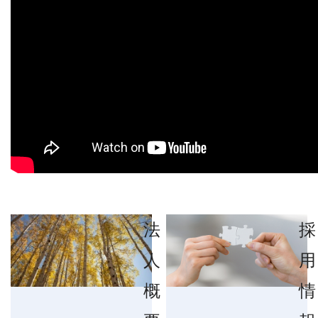
法
採
人
用
概
情