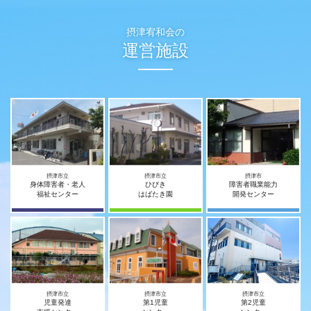
摂津宥和会の
運営施設
摂津市立
摂津市立
摂津市
身体障害者・老人
ひびき
障害者職業能力
福祉センター
はばたき園
開発センター
摂津市立
摂津市立
摂津市立
児童発達
第1児童
第2児童