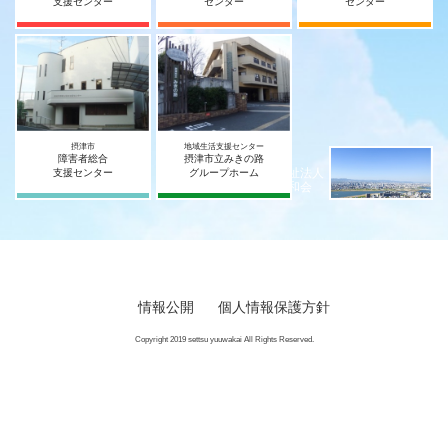
支援センター
センター
センター
摂津市
地域生活支援センター
障害者総合
摂津市立みきの路
社会福祉法人
支援センター
グループホーム
摂津宥和会
情報公開
個人情報保護方針
Copyright 2019 settsu yuuwakai All Rights Reserved.