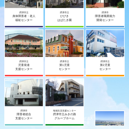
摂津市立
摂津市立
摂津市
身体障害者・老人
ひびき
障害者職業能力
福祉センター
はばたき園
開発センター
摂津市立
摂津市立
摂津市立
児童発達
第1児童
第2児童
支援センター
センター
センター
摂津市
地域生活支援センター
障害者総合
摂津市立みきの路
社会福祉法人
支援センター
グループホーム
摂津宥和会