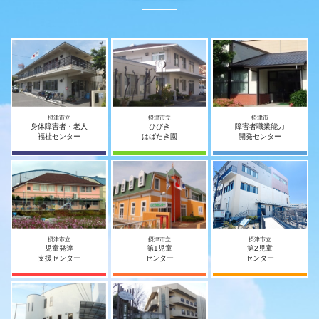
摂津市立
摂津市立
摂津市
身体障害者・老人
ひびき
障害者職業能力
福祉センター
はばたき園
開発センター
摂津市立
摂津市立
摂津市立
児童発達
第1児童
第2児童
支援センター
センター
センター