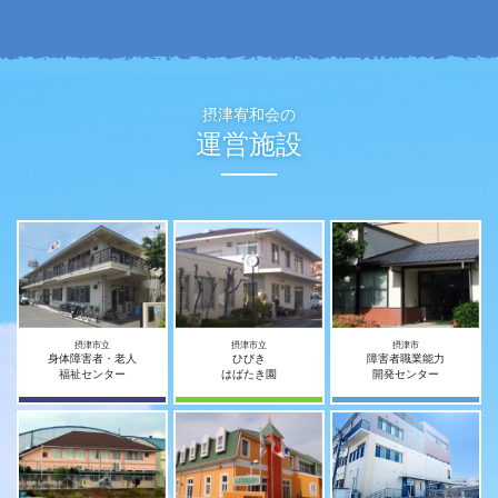
摂津宥和会の
運営施設
摂津市立
摂津市立
摂津市
身体障害者・老人
ひびき
障害者職業能力
福祉センター
はばたき園
開発センター