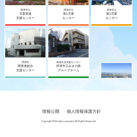
摂津市立
摂津市立
摂津市立
児童発達
第1児童
第2児童
支援センター
センター
センター
摂津市
地域生活支援センター
障害者総合
摂津市立みきの路
社会福祉法人
支援センター
グループホーム
摂津宥和会
情報公開
個人情報保護方針
Copyright 2019 settsu yuuwakai All Rights Reserved.